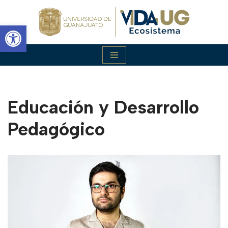
Abrir barra de herramientas
Saltar
al
contenido
Educación y Desarrollo
Pedagógico