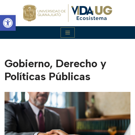
Abrir barra de herramientas
Saltar
al
contenido
Gobierno, Derecho y
Políticas Públicas