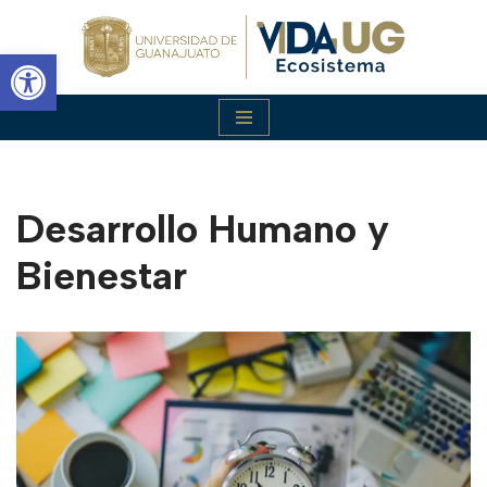
Abrir barra de herramientas
Saltar
al
contenido
Desarrollo Humano y
Bienestar