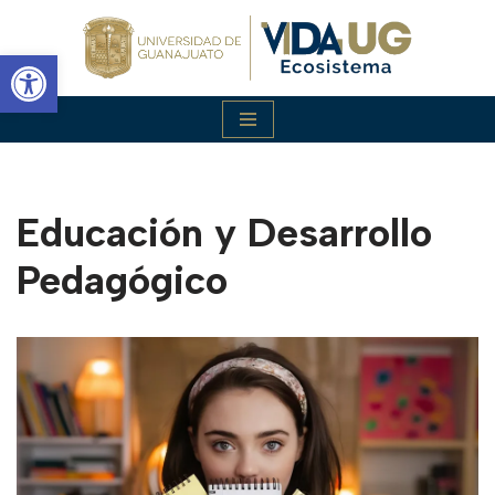
Abrir barra de herramientas
Saltar
al
contenido
Educación y Desarrollo
Pedagógico