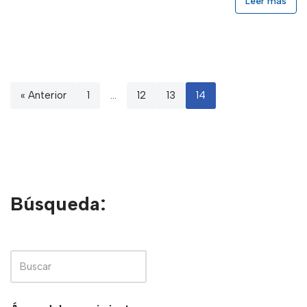
Leer más
« Anterior
1
…
12
13
14
Búsqueda: