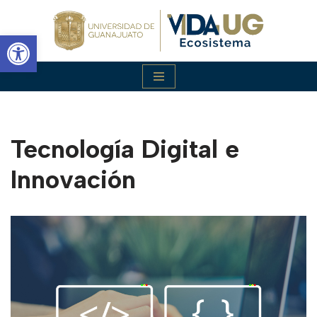
Abrir barra de herramientas
Saltar
al
contenido
Tecnología Digital e
Innovación