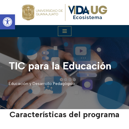
Abrir barra de herramientas
Saltar
al
contenido
TIC para la Educación
Educación y Desarrollo Pedagógico
Características del programa