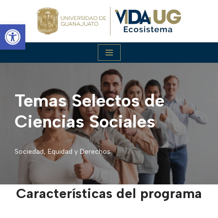
Abrir barra de herramientas
Saltar
al
contenido
Temas Selectos de
Ciencias Sociales
Sociedad, Equidad y Derechos
Características del programa