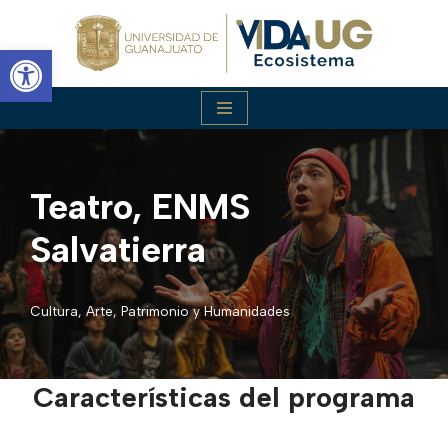
Abrir barra de herramientas
Saltar
al
contenido
Teatro, ENMS
Salvatierra
Cultura, Arte, Patrimonio y Humanidades
Características del programa