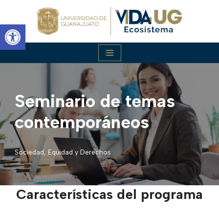
Abrir barra de herramientas
Saltar
al
contenido
Seminario de temas
contemporáneos
Sociedad, Equidad y Derechos
Características del programa