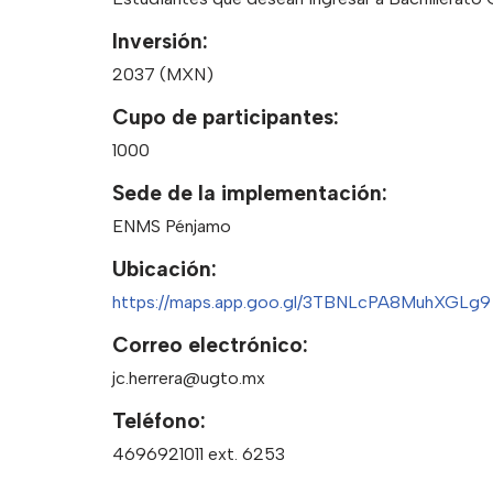
Inversión:
2037 (MXN)
Cupo de participantes:
1000
Sede de la implementación:
ENMS Pénjamo
Ubicación:
https://maps.app.goo.gl/3TBNLcPA8MuhXGLg9
Correo electrónico:
jc.herrera@ugto.mx
Teléfono:
4696921011 ext. 6253