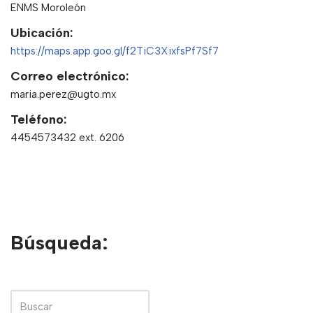
ENMS Moroleón
Ubicación:
https://maps.app.goo.gl/f2TiC3XixfsPf7Sf7
Correo electrónico:
maria.perez@ugto.mx
Teléfono:
4454573432 ext. 6206
Búsqueda: