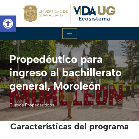
Abrir barra de herramientas
Saltar
al
contenido
Propedéutico para
ingreso al bachillerato
general, Moroleón
Cursos Propedéuticos
Características del programa