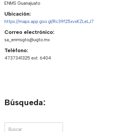
ENMS Guanajuato
Ubicación:
https://maps.app.goo.gl/Rc39f25xvxKZLeLJ7
Correo electrónico:
sa_enmsgto@ugto.mx
Teléfono:
4737341325 ext. 6404
Búsqueda: