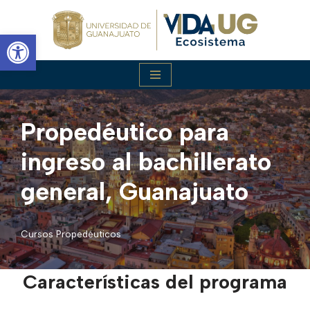
Abrir barra de herramientas
Saltar
al
contenido
Propedéutico para
ingreso al bachillerato
general, Guanajuato
Cursos Propedéuticos
Características del programa