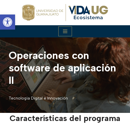
Abrir barra de herramientas
Saltar
al
contenido
Operaciones con
software de aplicación
II
Tecnología Digital e Innovación
Características del programa