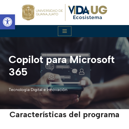
Abrir barra de herramientas
Saltar
al
contenido
Copilot para Microsoft
365
Tecnología Digital e Innovación
Características del programa