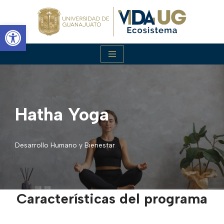
Abrir barra de herramientas
Saltar
al
contenido
Hatha Yoga
Desarrollo Humano y Bienestar
Características del programa