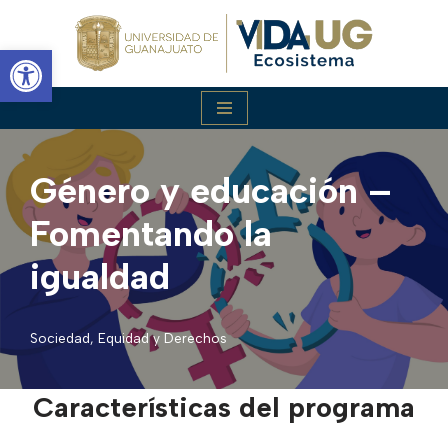
Abrir barra de herramientas
Saltar
al
contenido
Género y educación –
Fomentando la
igualdad
Sociedad, Equidad y Derechos
Características del programa