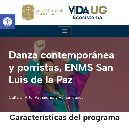
Abrir barra de herramientas
Saltar
al
contenido
Danza contemporánea
y porristas, ENMS San
Luis de la Paz
Cultura, Arte, Patrimonio y Humanidades
Características del programa