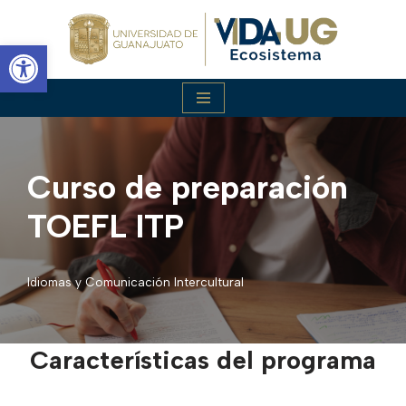
Abrir barra de herramientas
Saltar
al
contenido
Curso de preparación
TOEFL ITP
Idiomas y Comunicación Intercultural
Características del programa