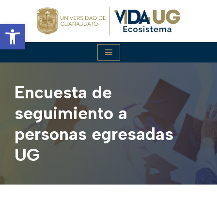
Abrir barra de herramientas
Saltar
al
contenido
Encuesta de
seguimiento a
personas egresadas
UG