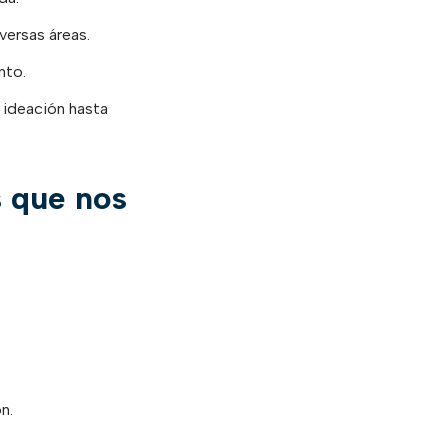
versas áreas.
nto.
 ideación hasta
s que nos
n.