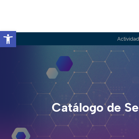
Saltar
al
Abrir barra de herramientas
contenido
Actividad
Catálogo de Se