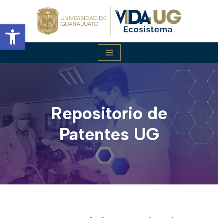
Abrir barra de herramientas
Saltar
al
contenido
Repositorio de
Patentes UG