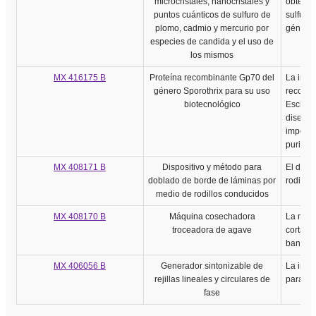
microcristales, nanocristales y
obtenci
puntos cuánticos de sulfuro de
sulfuro 
plomo, cadmio y mercurio por
género 
especies de candida y el uso de
los mismos
MX 416175 B
Proteína recombinante Gp70 del
La inve
género Sporothrix para su uso
recombi
biotecnológico
Escheric
diseño 
importa
purifica
MX 408171 B
Dispositivo y método para
El disp
doblado de borde de láminas por
rodillos
medio de rodillos conducidos
MX 408170 B
Máquina cosechadora
La máqu
troceadora de agave
corta ho
bandejas
MX 406056 B
Generador sintonizable de
La inve
rejillas lineales y circulares de
para ge
fase