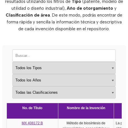
resultados utilizando los filtros de
Tipo
(patente, modelo de
utilidad o diseño industrial),
Año de otorgamiento
y
Clasificación de área
. De este modo, podrás encontrar de
forma rápida y sencilla la información técnica y descriptiva
de cada invención disponible en el repositorio.
No. de Título
Nombre de la Invención
MX 408172 B
Método de biosíntesis de
La pres